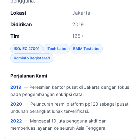
pengguna.
Lokasi
Jakarta
Didirikan
2019
Tim
125+
ISO/IEC 27001
iTech Labs
BMM Testlabs
Kominfo Registered
Perjalanan Kami
2019
— Peresmian kantor pusat di Jakarta dengan fokus
pada pengembangan enkripsi data.
2020
— Peluncuran resmi platform pp123 sebagai pusat
unduhan perangkat lunak terverifikasi.
2022
— Mencapai 10 juta pengguna aktif dan
memperluas layanan ke seluruh Asia Tenggara.