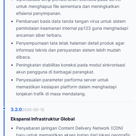
untuk menghapus file sementara dan meningkatkan
efisiensi penyimpanan.
Pembaruan basis data tanda tangan virus untuk sistem
pemindaian keamanan internal pp123 guna menghadapi
ancaman siber terbaru.
Penyempurnaan tata letak halaman detail produk agar
informasi teknis dan persyaratan sistem lebih mudah
dibaca.
Peningkatan stabilitas koneksi pada modul sinkronisasi
akun pengguna di berbagai perangkat.
Penyesuaian parameter performa server untuk
memastikan kesiapan platform dalam menghadapi
lonjakan trafik di masa mendatang.
3.2.0
2026-05-15
Ekspansi Infrastruktur Global
Penyebaran jaringan Content Delivery Network (CDN)
baru untuk memastikan akses instan dari lokasi geografis