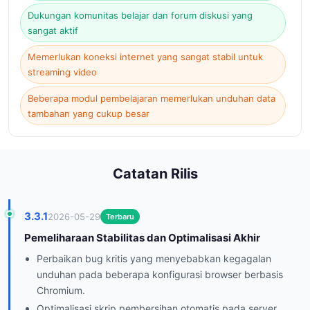
Dukungan komunitas belajar dan forum diskusi yang
sangat aktif
Memerlukan koneksi internet yang sangat stabil untuk
streaming video
Beberapa modul pembelajaran memerlukan unduhan data
tambahan yang cukup besar
Catatan Rilis
3.3.1
2026-05-29
Terbaru
Pemeliharaan Stabilitas dan Optimalisasi Akhir
Perbaikan bug kritis yang menyebabkan kegagalan
unduhan pada beberapa konfigurasi browser berbasis
Chromium.
Optimalisasi skrip pembersihan otomatis pada server