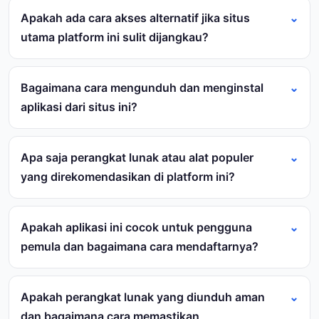
Apakah ada cara akses alternatif jika situs
utama platform ini sulit dijangkau?
Bagaimana cara mengunduh dan menginstal
aplikasi dari situs ini?
Apa saja perangkat lunak atau alat populer
yang direkomendasikan di platform ini?
Apakah aplikasi ini cocok untuk pengguna
pemula dan bagaimana cara mendaftarnya?
Apakah perangkat lunak yang diunduh aman
dan bagaimana cara memastikan