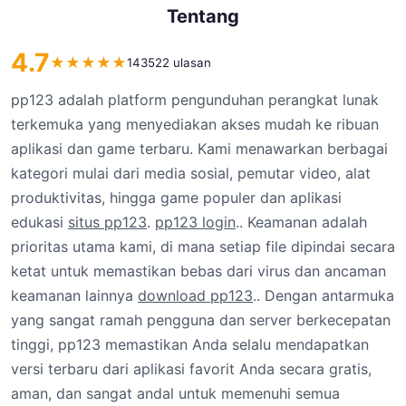
Tentang
4.7
★
★
★
★
★
143522 ulasan
pp123 adalah platform pengunduhan perangkat lunak
terkemuka yang menyediakan akses mudah ke ribuan
aplikasi dan game terbaru. Kami menawarkan berbagai
kategori mulai dari media sosial, pemutar video, alat
produktivitas, hingga game populer dan aplikasi
edukasi
situs pp123
.
pp123 login
.. Keamanan adalah
prioritas utama kami, di mana setiap file dipindai secara
ketat untuk memastikan bebas dari virus dan ancaman
keamanan lainnya
download pp123
.. Dengan antarmuka
yang sangat ramah pengguna dan server berkecepatan
tinggi, pp123 memastikan Anda selalu mendapatkan
versi terbaru dari aplikasi favorit Anda secara gratis,
aman, dan sangat andal untuk memenuhi semua