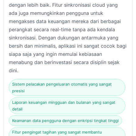
dengan lebih baik. Fitur sinkronisasi cloud yang
ada juga memungkinkan pengguna untuk
mengakses data keuangan mereka dari berbagai
perangkat secara real-time tanpa ada kendala
sinkronisasi. Dengan dukungan antarmuka yang
bersih dan minimalis, aplikasi ini sangat cocok bagi
siapa saja yang ingin memulai kebiasaan
menabung dan berinvestasi secara disiplin sejak
dini.
Sistem pelacakan pengeluaran otomatis yang sangat
presisi
Laporan keuangan mingguan dan bulanan yang sangat
detail
Keamanan data pengguna dengan enkripsi tingkat tinggi
Fitur pengingat tagihan yang sangat membantu