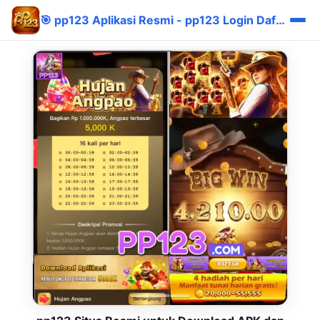
🎯 pp123 Aplikasi Resmi - pp123 Login Daftar Mudah ⭐