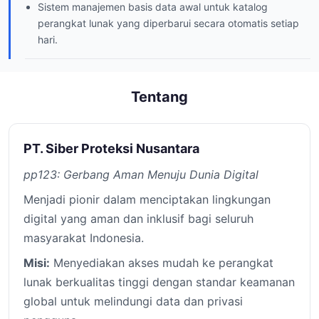
Sistem manajemen basis data awal untuk katalog
perangkat lunak yang diperbarui secara otomatis setiap
hari.
Tentang
PT. Siber Proteksi Nusantara
pp123: Gerbang Aman Menuju Dunia Digital
Menjadi pionir dalam menciptakan lingkungan
digital yang aman dan inklusif bagi seluruh
masyarakat Indonesia.
Misi:
Menyediakan akses mudah ke perangkat
lunak berkualitas tinggi dengan standar keamanan
global untuk melindungi data dan privasi