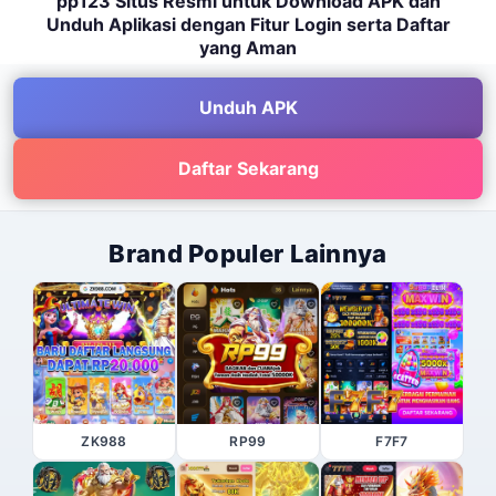
pp123 Situs Resmi untuk Download APK dan
Unduh Aplikasi dengan Fitur Login serta Daftar
yang Aman
Unduh APK
Daftar Sekarang
Brand Populer Lainnya
ZK988
RP99
F7F7