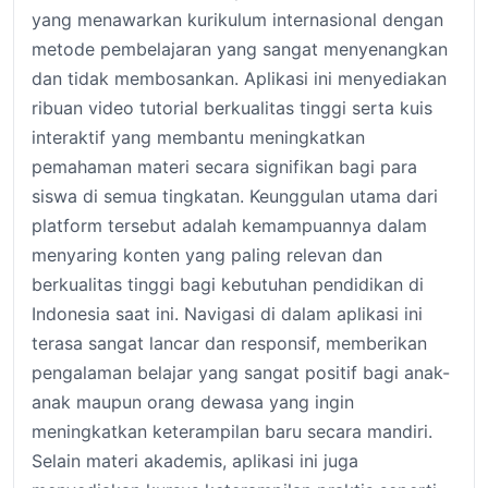
yang menawarkan kurikulum internasional dengan
metode pembelajaran yang sangat menyenangkan
dan tidak membosankan. Aplikasi ini menyediakan
ribuan video tutorial berkualitas tinggi serta kuis
interaktif yang membantu meningkatkan
pemahaman materi secara signifikan bagi para
siswa di semua tingkatan. Keunggulan utama dari
platform tersebut adalah kemampuannya dalam
menyaring konten yang paling relevan dan
berkualitas tinggi bagi kebutuhan pendidikan di
Indonesia saat ini. Navigasi di dalam aplikasi ini
terasa sangat lancar dan responsif, memberikan
pengalaman belajar yang sangat positif bagi anak-
anak maupun orang dewasa yang ingin
meningkatkan keterampilan baru secara mandiri.
Selain materi akademis, aplikasi ini juga