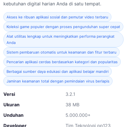
kebutuhan digital harian Anda di satu tempat.
Akses ke ribuan aplikasi sosial dan pemutar video terbaru
Koleksi game populer dengan proses pengunduhan super cepat
Alat utilitas lengkap untuk meningkatkan performa perangkat
Anda
Sistem pembaruan otomatis untuk keamanan dan fitur terbaru
Pencarian aplikasi cerdas berdasarkan kategori dan popularitas
Berbagai sumber daya edukasi dan aplikasi belajar mandiri
Jaminan keamanan total dengan pemindaian virus berlapis
Versi
3.2.1
Ukuran
38 MB
Unduhan
5.000.000+
Developer
Tim Teknologi pp123