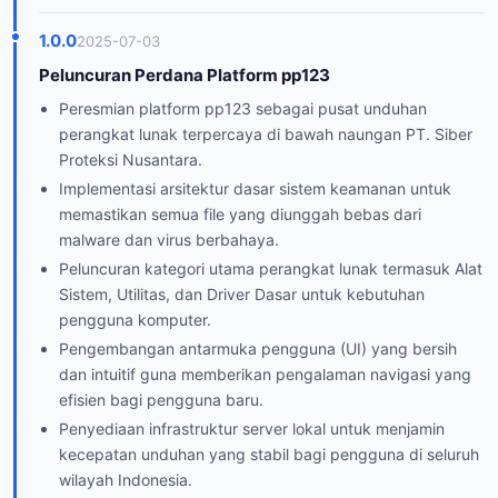
1.0.0
2025-07-03
Peluncuran Perdana Platform pp123
Peresmian platform pp123 sebagai pusat unduhan
perangkat lunak terpercaya di bawah naungan PT. Siber
Proteksi Nusantara.
Implementasi arsitektur dasar sistem keamanan untuk
memastikan semua file yang diunggah bebas dari
malware dan virus berbahaya.
Peluncuran kategori utama perangkat lunak termasuk Alat
Sistem, Utilitas, dan Driver Dasar untuk kebutuhan
pengguna komputer.
Pengembangan antarmuka pengguna (UI) yang bersih
dan intuitif guna memberikan pengalaman navigasi yang
efisien bagi pengguna baru.
Penyediaan infrastruktur server lokal untuk menjamin
kecepatan unduhan yang stabil bagi pengguna di seluruh
wilayah Indonesia.