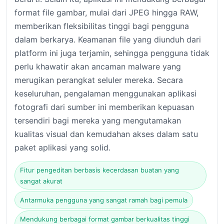
format file gambar, mulai dari JPEG hingga RAW,
memberikan fleksibilitas tinggi bagi pengguna
dalam berkarya. Keamanan file yang diunduh dari
platform ini juga terjamin, sehingga pengguna tidak
perlu khawatir akan ancaman malware yang
merugikan perangkat seluler mereka. Secara
keseluruhan, pengalaman menggunakan aplikasi
fotografi dari sumber ini memberikan kepuasan
tersendiri bagi mereka yang mengutamakan
kualitas visual dan kemudahan akses dalam satu
paket aplikasi yang solid.
Fitur pengeditan berbasis kecerdasan buatan yang
sangat akurat
Antarmuka pengguna yang sangat ramah bagi pemula
Mendukung berbagai format gambar berkualitas tinggi