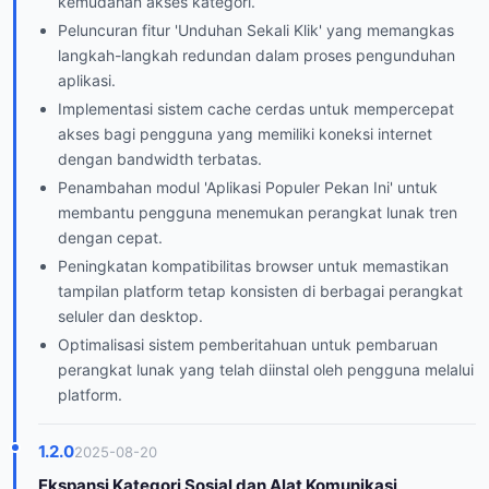
kemudahan akses kategori.
Peluncuran fitur 'Unduhan Sekali Klik' yang memangkas
langkah-langkah redundan dalam proses pengunduhan
aplikasi.
Implementasi sistem cache cerdas untuk mempercepat
akses bagi pengguna yang memiliki koneksi internet
dengan bandwidth terbatas.
Penambahan modul 'Aplikasi Populer Pekan Ini' untuk
membantu pengguna menemukan perangkat lunak tren
dengan cepat.
Peningkatan kompatibilitas browser untuk memastikan
tampilan platform tetap konsisten di berbagai perangkat
seluler dan desktop.
Optimalisasi sistem pemberitahuan untuk pembaruan
perangkat lunak yang telah diinstal oleh pengguna melalui
platform.
1.2.0
2025-08-20
Ekspansi Kategori Sosial dan Alat Komunikasi