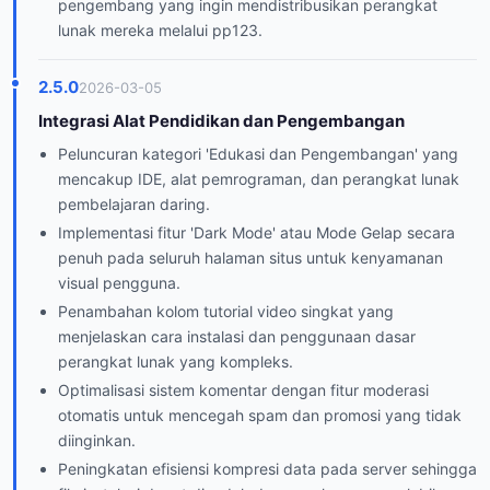
pengembang yang ingin mendistribusikan perangkat
lunak mereka melalui pp123.
2.5.0
2026-03-05
Integrasi Alat Pendidikan dan Pengembangan
Peluncuran kategori 'Edukasi dan Pengembangan' yang
mencakup IDE, alat pemrograman, dan perangkat lunak
pembelajaran daring.
Implementasi fitur 'Dark Mode' atau Mode Gelap secara
penuh pada seluruh halaman situs untuk kenyamanan
visual pengguna.
Penambahan kolom tutorial video singkat yang
menjelaskan cara instalasi dan penggunaan dasar
perangkat lunak yang kompleks.
Optimalisasi sistem komentar dengan fitur moderasi
otomatis untuk mencegah spam dan promosi yang tidak
diinginkan.
Peningkatan efisiensi kompresi data pada server sehingga