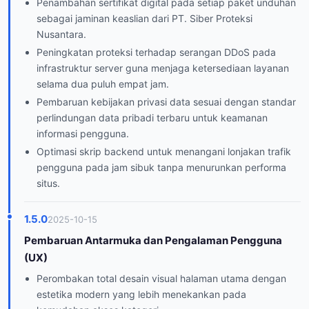
Penambahan sertifikat digital pada setiap paket unduhan
sebagai jaminan keaslian dari PT. Siber Proteksi
Nusantara.
Peningkatan proteksi terhadap serangan DDoS pada
infrastruktur server guna menjaga ketersediaan layanan
selama dua puluh empat jam.
Pembaruan kebijakan privasi data sesuai dengan standar
perlindungan data pribadi terbaru untuk keamanan
informasi pengguna.
Optimasi skrip backend untuk menangani lonjakan trafik
pengguna pada jam sibuk tanpa menurunkan performa
situs.
1.5.0
2025-10-15
Pembaruan Antarmuka dan Pengalaman Pengguna
(UX)
Perombakan total desain visual halaman utama dengan
estetika modern yang lebih menekankan pada